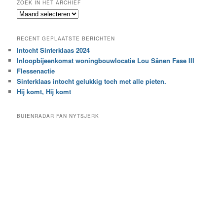
ZOEK IN HET ARCHIEF
k
Z
n
o
a
e
a
RECENT GEPLAATSTE BERICHTEN
k
r
Intocht Sinterklaas 2024
i
e
Inloopbijeenkomst woningbouwlocatie Lou Sânen Fase III
n
e
h
Flessenactie
n
e
Sinterklaas intocht gelukkig toch met alle pieten.
b
t
e
Hij komt, Hij komt
a
p
r
a
BUIENRADAR FAN NYTSJERK
c
a
h
l
i
d
e
e
f
c
a
t
e
g
o
r