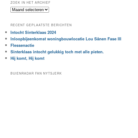
ZOEK IN HET ARCHIEF
k
Z
n
o
a
e
a
RECENT GEPLAATSTE BERICHTEN
k
r
Intocht Sinterklaas 2024
i
e
Inloopbijeenkomst woningbouwlocatie Lou Sânen Fase III
n
e
h
Flessenactie
n
e
Sinterklaas intocht gelukkig toch met alle pieten.
b
t
e
Hij komt, Hij komt
a
p
r
a
BUIENRADAR FAN NYTSJERK
c
a
h
l
i
d
e
e
f
c
a
t
e
g
o
r