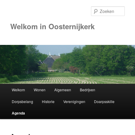
Zoek
Welkom in Oosternijkerk
00:00
01:00
02:00
Hoofdmenu
Welkom
Wonen
Algemeen
Bedrijven
Spring
03:00
Dorpsbelang
Historie
Verenigingen
Doarpsskille
naar
04:00
Agenda
de
05:00
primaire