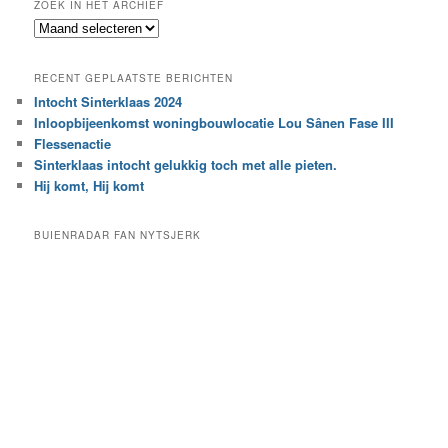
ZOEK IN HET ARCHIEF
k
Z
n
o
a
e
a
RECENT GEPLAATSTE BERICHTEN
k
r
Intocht Sinterklaas 2024
i
e
Inloopbijeenkomst woningbouwlocatie Lou Sânen Fase III
n
e
h
Flessenactie
n
e
Sinterklaas intocht gelukkig toch met alle pieten.
b
t
e
Hij komt, Hij komt
a
p
r
a
BUIENRADAR FAN NYTSJERK
c
a
h
l
i
d
e
e
f
c
a
t
e
g
o
r