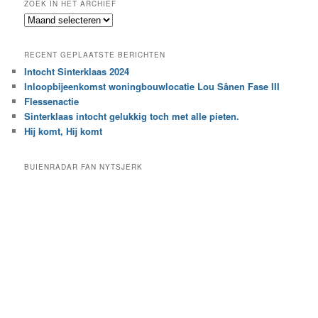
ZOEK IN HET ARCHIEF
k
Z
n
o
a
e
a
RECENT GEPLAATSTE BERICHTEN
k
r
Intocht Sinterklaas 2024
i
e
Inloopbijeenkomst woningbouwlocatie Lou Sânen Fase III
n
e
h
Flessenactie
n
e
Sinterklaas intocht gelukkig toch met alle pieten.
b
t
e
Hij komt, Hij komt
a
p
r
a
BUIENRADAR FAN NYTSJERK
c
a
h
l
i
d
e
e
f
c
a
t
e
g
o
r