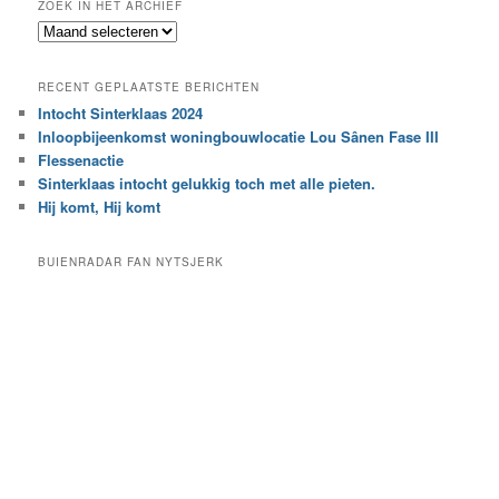
ZOEK IN HET ARCHIEF
k
Z
n
o
a
e
a
RECENT GEPLAATSTE BERICHTEN
k
r
Intocht Sinterklaas 2024
i
e
Inloopbijeenkomst woningbouwlocatie Lou Sânen Fase III
n
e
h
Flessenactie
n
e
Sinterklaas intocht gelukkig toch met alle pieten.
b
t
e
Hij komt, Hij komt
a
p
r
a
BUIENRADAR FAN NYTSJERK
c
a
h
l
i
d
e
e
f
c
a
t
e
g
o
r