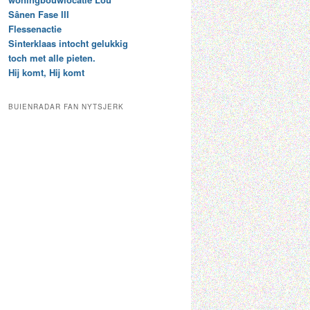
t
e
Sânen Fase III
a
p
Flessenactie
r
a
Sinterklaas intocht gelukkig
c
a
toch met alle pieten.
h
l
Hij komt, Hij komt
i
d
e
e
f
c
BUIENRADAR FAN NYTSJERK
a
t
e
g
o
r
i
e