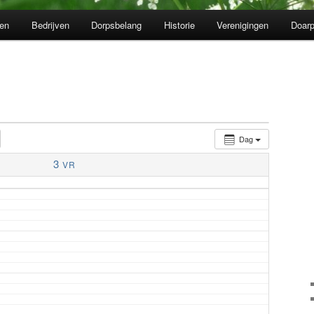
en
Bedrijven
Dorpsbelang
Historie
Verenigingen
Doarp
Dag
3
VR