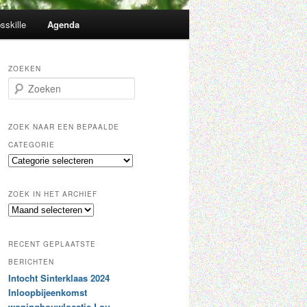
sskille
Agenda
ZOEKEN
Z
o
e
k
ZOEK NAAR EEN BEPAALDE
e
CATEGORIE
n
Z
o
e
ZOEK IN HET ARCHIEF
k
Z
n
o
a
e
a
RECENT GEPLAATSTE
k
r
i
BERICHTEN
e
n
Intocht Sinterklaas 2024
e
h
n
Inloopbijeenkomst
e
b
woningbouwlocatie Lou