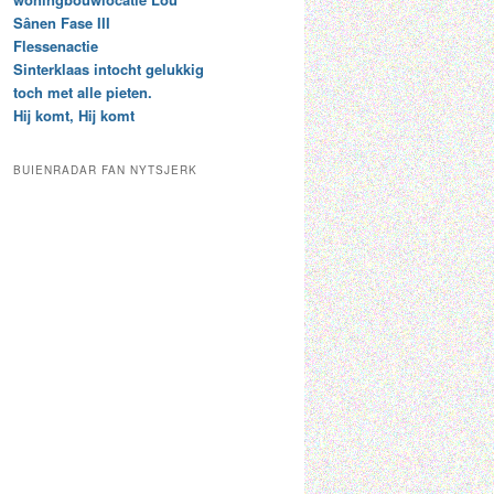
t
e
Sânen Fase III
a
p
Flessenactie
r
a
Sinterklaas intocht gelukkig
c
a
toch met alle pieten.
h
l
Hij komt, Hij komt
i
d
e
e
f
c
BUIENRADAR FAN NYTSJERK
a
t
e
g
o
r
i
e