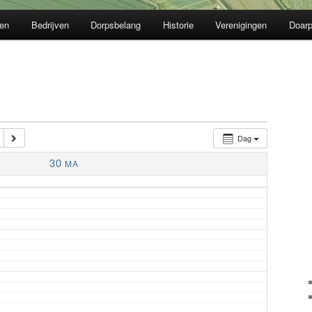
en
Bedrijven
Dorpsbelang
Historie
Verenigingen
Doarp
Dag
30
MA