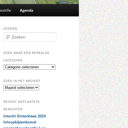
sskille
Agenda
ZOEKEN
Z
o
e
k
ZOEK NAAR EEN BEPAALDE
e
CATEGORIE
n
Z
o
e
ZOEK IN HET ARCHIEF
k
Z
n
o
a
e
a
RECENT GEPLAATSTE
k
r
i
BERICHTEN
e
n
Intocht Sinterklaas 2024
e
h
n
Inloopbijeenkomst
e
b
woningbouwlocatie Lou