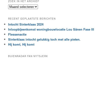
ZOEK IN HET ARCHIEF
k
Z
n
o
a
e
a
RECENT GEPLAATSTE BERICHTEN
k
r
Intocht Sinterklaas 2024
i
e
Inloopbijeenkomst woningbouwlocatie Lou Sânen Fase III
n
e
h
Flessenactie
n
e
Sinterklaas intocht gelukkig toch met alle pieten.
b
t
e
Hij komt, Hij komt
a
p
r
a
BUIENRADAR FAN NYTSJERK
c
a
h
l
i
d
e
e
f
c
a
t
e
g
o
r