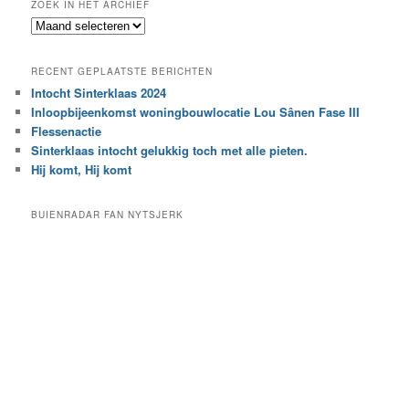
ZOEK IN HET ARCHIEF
k
Z
n
o
a
e
a
RECENT GEPLAATSTE BERICHTEN
k
r
Intocht Sinterklaas 2024
i
e
Inloopbijeenkomst woningbouwlocatie Lou Sânen Fase III
n
e
h
Flessenactie
n
e
Sinterklaas intocht gelukkig toch met alle pieten.
b
t
e
Hij komt, Hij komt
a
p
r
a
BUIENRADAR FAN NYTSJERK
c
a
h
l
i
d
e
e
f
c
a
t
e
g
o
r