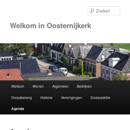
Zoek
Welkom in Oosternijkerk
00:00
01:00
02:00
Hoofdmenu
Welkom
Wonen
Algemeen
Bedrijven
Spring
03:00
Dorpsbelang
Historie
Verenigingen
Doarpsskille
naar
04:00
Agenda
de
05:00
primaire