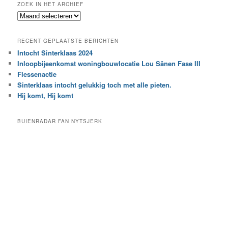
ZOEK IN HET ARCHIEF
k
Z
n
o
a
e
a
RECENT GEPLAATSTE BERICHTEN
k
r
Intocht Sinterklaas 2024
i
e
Inloopbijeenkomst woningbouwlocatie Lou Sânen Fase III
n
e
h
Flessenactie
n
e
Sinterklaas intocht gelukkig toch met alle pieten.
b
t
e
Hij komt, Hij komt
a
p
r
a
BUIENRADAR FAN NYTSJERK
c
a
h
l
i
d
e
e
f
c
a
t
e
g
o
r