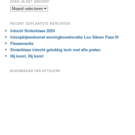
ZOEK IN HET ARCHIEF
k
Z
n
o
a
e
a
RECENT GEPLAATSTE BERICHTEN
k
r
Intocht Sinterklaas 2024
i
e
Inloopbijeenkomst woningbouwlocatie Lou Sânen Fase III
n
e
h
Flessenactie
n
e
Sinterklaas intocht gelukkig toch met alle pieten.
b
t
e
Hij komt, Hij komt
a
p
r
a
BUIENRADAR FAN NYTSJERK
c
a
h
l
i
d
e
e
f
c
a
t
e
g
o
r