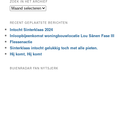
ZOEK IN HET ARCHIEF
k
Z
n
o
a
e
a
RECENT GEPLAATSTE BERICHTEN
k
r
Intocht Sinterklaas 2024
i
e
Inloopbijeenkomst woningbouwlocatie Lou Sânen Fase III
n
e
h
Flessenactie
n
e
Sinterklaas intocht gelukkig toch met alle pieten.
b
t
e
Hij komt, Hij komt
a
p
r
a
BUIENRADAR FAN NYTSJERK
c
a
h
l
i
d
e
e
f
c
a
t
e
g
o
r