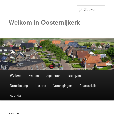
Zoek
Welkom in Oosternijkerk
Hoofdmenu
Welkom
Wonen
Algemeen
Bedrijven
Spring
Dorpsbelang
Historie
Verenigingen
Doarpsskille
naar
Agenda
de
primaire