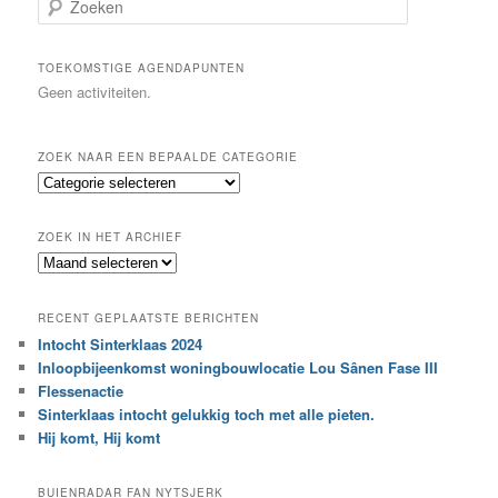
o
e
k
TOEKOMSTIGE AGENDAPUNTEN
e
Geen activiteiten.
n
ZOEK NAAR EEN BEPAALDE CATEGORIE
Z
o
e
ZOEK IN HET ARCHIEF
k
Z
n
o
a
e
a
RECENT GEPLAATSTE BERICHTEN
k
r
Intocht Sinterklaas 2024
i
e
Inloopbijeenkomst woningbouwlocatie Lou Sânen Fase III
n
e
h
Flessenactie
n
e
Sinterklaas intocht gelukkig toch met alle pieten.
b
t
e
Hij komt, Hij komt
a
p
r
a
BUIENRADAR FAN NYTSJERK
c