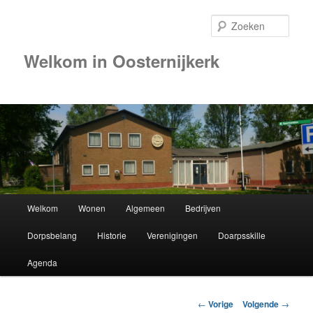
Zoek
Welkom in Oosternijkerk
Hoofdmenu
Welkom
Wonen
Algemeen
Bedrijven
Spring
Dorpsbelang
Historie
Verenigingen
Doarpsskille
naar
Agenda
de
primaire
Berichtnavigatie
←
Vorige
Volgende
→