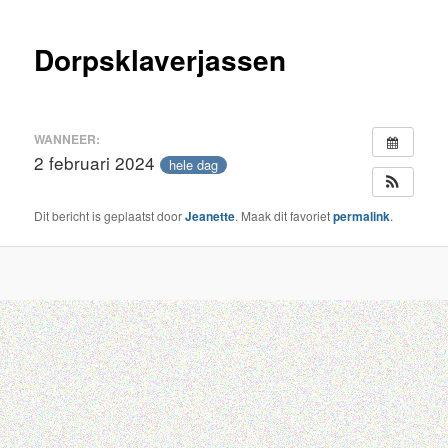
inhoud
Dorpsklaverjassen
WANNEER:
2 februari 2024
hele dag
Dit bericht is geplaatst door
Jeanette
. Maak dit favoriet
permalink
.