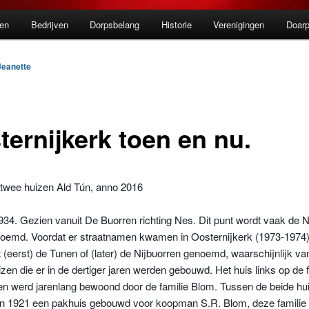
en
Bedrijven
Dorpsbelang
Historie
Verenigingen
Doarp
Jeanette
ternijkerk toen en nu.
 twee huizen Ald Tún, anno 2016
934. Gezien vanuit De Buorren richting Nes. Dit punt wordt vaak de 
oemd. Voordat er straatnamen kwamen in Oosternijkerk (1973-1974
 (eerst) de Tunen of (later) de Nijbuorren genoemd, waarschijnlijk v
zen die er in de dertiger jaren werden gebouwd. Het huis links op de fo
en werd jarenlang bewoond door de familie
Blom. Tussen de beide hu
 in 1921 een pakhuis gebouwd voor koopman S.R. Blom, deze familie