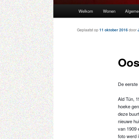
Hoofdmenu
Welkom
Wonen
Algeme
Spring
naar
Geplaatst op
11 oktober 2016
door
de
Oos
primaire
inhoud
De eerste
Ald Tún, 1
hoeke gen
deze buurt
nieuwe hui
van 1909 
foto werd