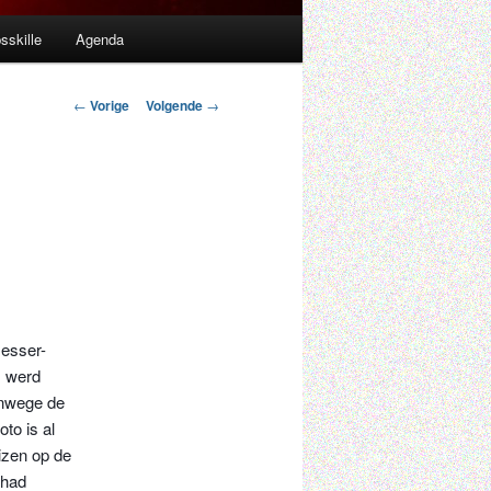
sskille
Agenda
Berichtnavigatie
←
Vorige
Volgende
→
Nesser-
) werd
anwege de
to is al
izen op de
 had