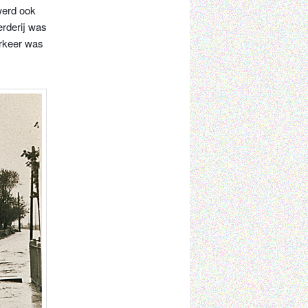
werd ook
rderij was
erkeer was