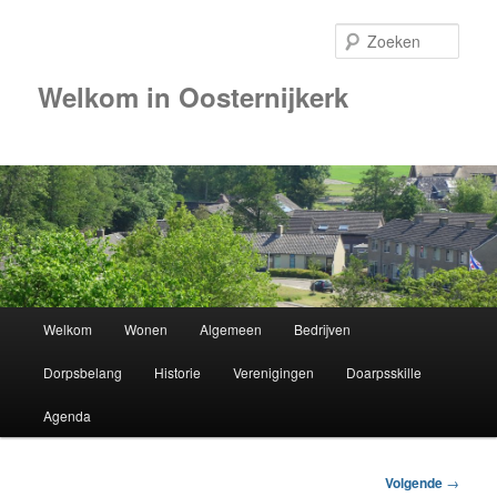
Zoek
Welkom in Oosternijkerk
Hoofdmenu
Welkom
Wonen
Algemeen
Bedrijven
Spring
Dorpsbelang
Historie
Verenigingen
Doarpsskille
naar
Agenda
de
primaire
Berichtnavigatie
Volgende
→