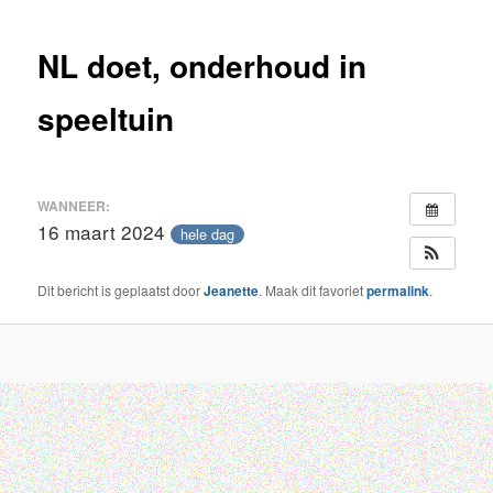
inhoud
NL doet, onderhoud in
speeltuin
WANNEER:
16 maart 2024
hele dag
Dit bericht is geplaatst door
Jeanette
. Maak dit favoriet
permalink
.