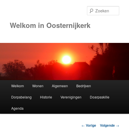
Zoek
Welkom in Oosternijkerk
Hoofdmenu
Welkom
Wonen
Algemeen
Bedrijven
Spring
Dorpsbelang
Historie
Verenigingen
Doarpsskille
naar
Agenda
de
primaire
Berichtnavigatie
←
Vorige
Volgende
→