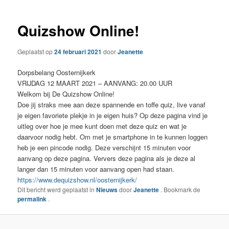
inhoud
Quizshow Online!
Geplaatst op
24 februari 2021
door
Jeanette
Dorpsbelang Oosternijkerk
VRIJDAG 12 MAART 2021 – AANVANG: 20.00 UUR
Welkom bij De Quizshow Online!
Doe jij straks mee aan deze spannende en toffe quiz, live vanaf
je eigen favoriete plekje in je eigen huis? Op deze pagina vind je
uitleg over hoe je mee kunt doen met deze quiz en wat je
daarvoor nodig hebt. Om met je smartphone in te kunnen loggen
heb je een pincode nodig. Deze verschijnt 15 minuten voor
aanvang op deze pagina. Ververs deze pagina als je deze al
langer dan 15 minuten voor aanvang open had staan.
https://www.dequizshow.nl/oosternijkerk/
Dit bericht werd geplaatst in
Nieuws
door
Jeanette
. Bookmark de
permalink
.