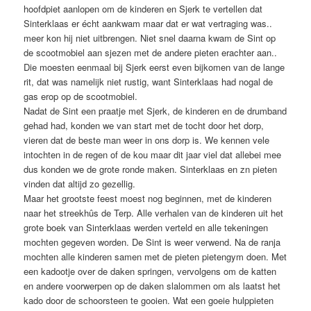
hoofdpiet aanlopen om de kinderen en Sjerk te vertellen dat
Sinterklaas er écht aankwam maar dat er wat vertraging was..
meer kon hij niet uitbrengen. Niet snel daarna kwam de Sint op
de scootmobiel aan sjezen met de andere pieten erachter aan..
Die moesten eenmaal bij Sjerk eerst even bijkomen van de lange
rit, dat was namelijk niet rustig, want Sinterklaas had nogal de
gas erop op de scootmobiel.
Nadat de Sint een praatje met Sjerk, de kinderen en de drumband
gehad had, konden we van start met de tocht door het dorp,
vieren dat de beste man weer in ons dorp is. We kennen vele
intochten in de regen of de kou maar dit jaar viel dat allebei mee
dus konden we de grote ronde maken. Sinterklaas en zn pieten
vinden dat altijd zo gezellig.
Maar het grootste feest moest nog beginnen, met de kinderen
naar het streekhûs de Terp. Alle verhalen van de kinderen uit het
grote boek van Sinterklaas werden verteld en alle tekeningen
mochten gegeven worden. De Sint is weer verwend. Na de ranja
mochten alle kinderen samen met de pieten pietengym doen. Met
een kadootje over de daken springen, vervolgens om de katten
en andere voorwerpen op de daken slalommen om als laatst het
kado door de schoorsteen te gooien. Wat een goeie hulppieten