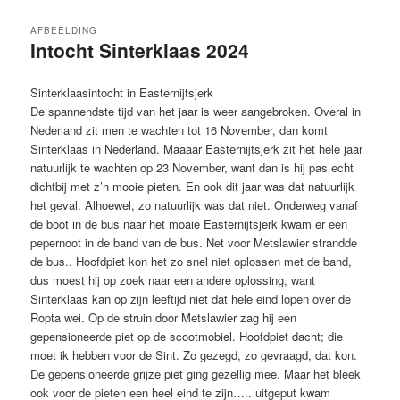
inhoud
inhoud
AFBEELDING
Intocht Sinterklaas 2024
Sinterklaasintocht in Easternijtsjerk
De spannendste tijd van het jaar is weer aangebroken. Overal in
Nederland zit men te wachten tot 16 November, dan komt
Sinterklaas in Nederland. Maaaar Easternijtsjerk zit het hele jaar
natuurlijk te wachten op 23 November, want dan is hij pas echt
dichtbij met z’n mooie pieten. En ook dit jaar was dat natuurlijk
het geval. Alhoewel, zo natuurlijk was dat niet. Onderweg vanaf
de boot in de bus naar het moaie Easternijtsjerk kwam er een
pepernoot in de band van de bus. Net voor Metslawier strandde
de bus.. Hoofdpiet kon het zo snel niet oplossen met de band,
dus moest hij op zoek naar een andere oplossing, want
Sinterklaas kan op zijn leeftijd niet dat hele eind lopen over de
Ropta wei. Op de struin door Metslawier zag hij een
gepensioneerde piet op de scootmobiel. Hoofdpiet dacht; die
moet ik hebben voor de Sint. Zo gezegd, zo gevraagd, dat kon.
De gepensioneerde grijze piet ging gezellig mee. Maar het bleek
ook voor de pieten een heel eind te zijn….. uitgeput kwam