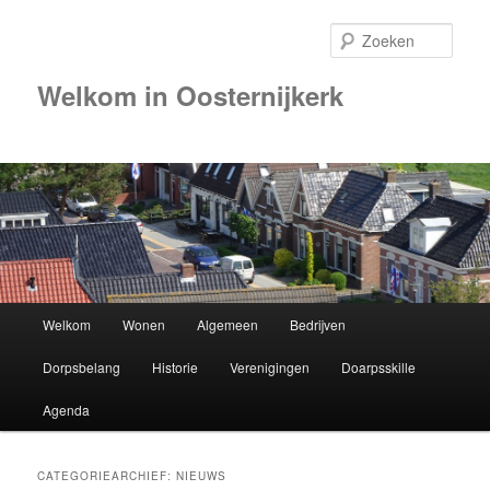
Zoek
Welkom in Oosternijkerk
Hoofdmenu
Welkom
Wonen
Algemeen
Bedrijven
Spring
Spring
Dorpsbelang
Historie
Verenigingen
Doarpsskille
naar
naar
Agenda
de
de
primaire
secundaire
CATEGORIEARCHIEF:
NIEUWS