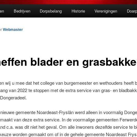
en
Bedrijven
Dorpsbelang
Historie
Verenigingen
Doarp
or
Webmaster
effen blader en grasbakk
len wij u mee dat het college van burgemeester en wethouders heeft 
ang van 2022 te stoppen met de extra service van gras- en bladbakk
 Dongeradeel.
 nieuwe gemeente Noardeast-Fryslân werd alleen in voormalig Donge
emaakt van deze extra service. In de voormalige gemeenten Ferwerde
nd c.a. was dit niet het geval. Om alle inwoners dezelfde service te 
keuze worden gemaakt om of in de gehele gemeente Noardeast Frys