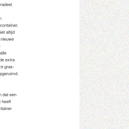
radeel.
n
container.
t altijd
 nieuwe
g
alle
de extra
ze gras-
opgeruimd.
n dat een
 heeft
ntainer