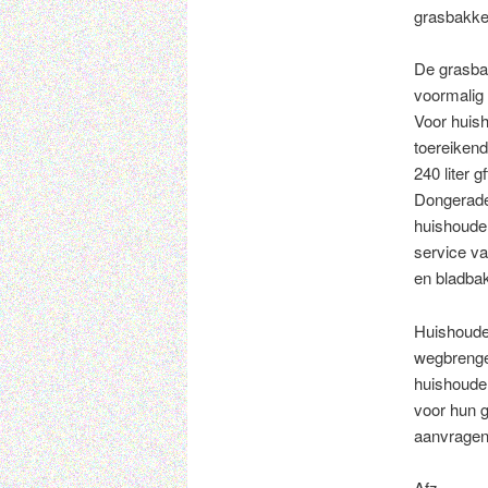
grasbakken
De grasba
voormalig 
Voor huish
toereiken
240 liter 
Dongeradee
huishouden
service v
en bladbak
Huishouden
wegbrengen
huishouden
voor hun g
aanvragen.
Afz.