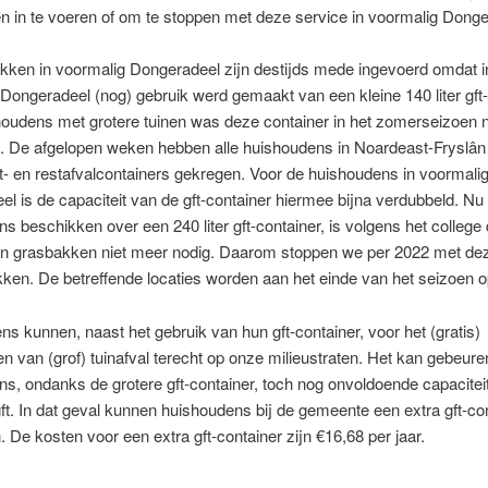
 in te voeren of om te stoppen met deze service in voormalig Donge
kken in voormalig Dongeradeel zijn destijds mede ingevoerd omdat i
Dongeradeel (nog) gebruik werd gemaakt van een kleine 140 liter gft-
oudens met grotere tuinen was deze container in het zomerseizoen nie
d. De afgelopen weken hebben alle huishoudens in Noardeast-Fryslân
gft- en restafvalcontainers gekregen. Voor de huishoudens in voormali
l is de capaciteit van de gft-container hiermee bijna verdubbeld. Nu 
s beschikken over een 240 liter gft-container, is volgens het college 
an grasbakken niet meer nodig. Daarom stoppen we per 2022 met de
ken. De betreffende locaties worden aan het einde van het seizoen 
s kunnen, naast het gebruik van hun gft-container, voor het (gratis)
 van (grof) tuinafval terecht op onze milieustraten. Het kan gebeure
s, ondanks de grotere gft-container, toch nog onvoldoende capaciteit
ft. In dat geval kunnen huishoudens bij de gemeente een extra gft-co
 De kosten voor een extra gft-container zijn €16,68 per jaar.