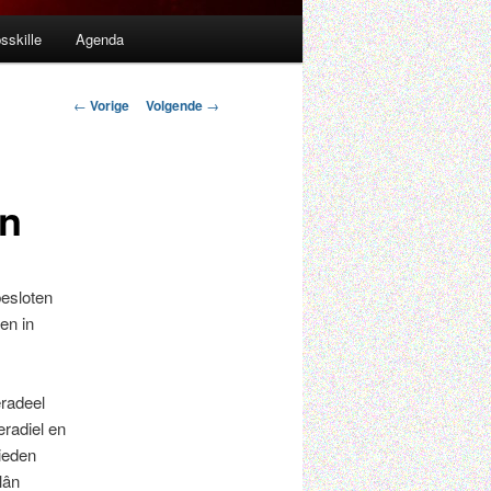
sskille
Agenda
Berichtnavigatie
←
Vorige
Volgende
→
en
besloten
en in
radeel
radiel en
bieden
lân