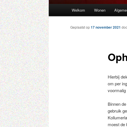
Hoofdmenu
Welkom
Wonen
Algeme
Spring
naar
Geplaatst op
17 november 2021
do
de
Oph
primaire
inhoud
Hierbij de
om per ing
voormalig
Binnen de
gebruik g
Kollumerla
moest de 