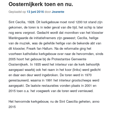
Oosternijkerk toen en nu.
Geplaatst op
13 juni 2016
door
Jeanette
Sint Cecilia, 1928. Dit kerkgebouw moet rond 1200 tot stand zijn
gekomen, de toren is in ieder geval van die tijd, het schip is later
nog eens vergroot. Gedacht wordt dat monniken van het klooster
Mariëngaarde de initiatiefnemers zijn geweest; Cecilia, heilige
van de muziek, was de geliefde heilige van de bekende abt van
dit klooster, Freark fan Hallum. Na de reformatie ging het
voorheen katholiek
e kerkgebouw over naar de hervormden, sinds
2005 hoort het gebouw bij de Protestantse Gemeente
Oosternijkerk. In 1935 werd het interieur van de kerk behoorlijk
aangepast waarbij ook het raam in het koor (links) werd gedicht
en daar een deur werd ingebroken. De toren werd in 1970
gerestaureerd, waarna in 1991 het interieur grootscheeps werd
aangepakt. De laatste restauraties vonden plaats in 2001 en
2015 toen o.a. het voegwerk van de toren werd vernieuwd.
Het hervormde kerkgebouw, nu de Sint Caecilia geheten, anno
2015