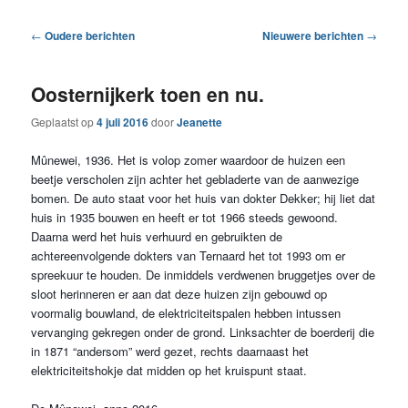
inhoud
inhoud
Berichtnavigatie
←
Oudere berichten
Nieuwere berichten
→
Oosternijkerk toen en nu.
Geplaatst op
4 juli 2016
door
Jeanette
Mûnewei, 1936. Het is volop zomer waardoor de huizen een
beetje verscholen zijn achter het gebladerte van de aanwezige
bomen. De auto staat voor het huis van dokter Dekker; hij liet dat
huis in 1935 bouwen en heeft er tot 1966 steeds gewoond.
Daarna werd het huis verhuurd en gebruikten de
achtereenvolgende dokters van Ternaard het tot 1993 om er
spreekuur te houden. De inmiddels verdwenen bruggetjes over de
sloot herinneren er aan dat deze huizen zijn gebouwd op
voormalig bouwland, de elektriciteitspalen hebben intussen
vervanging gekregen onder de grond. Linksachter de boerderij die
in 1871 “andersom” werd gezet, rechts daarnaast het
elektriciteitshokje dat midden op het kruispunt staat.