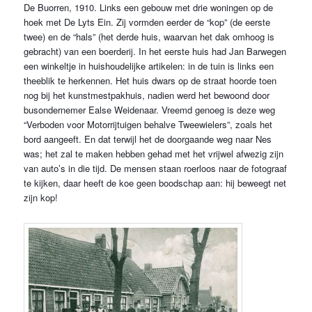
De Buorren, 1910. Links een gebouw met drie woningen op de
hoek met De Lyts Ein. Zij vormden eerder de “kop” (de eerste
twee) en de “hals” (het derde huis, waarvan het dak omhoog is
gebracht) van een boerderij. In het eerste huis had Jan Barwegen
een winkeltje in huishoudelijke artikelen: in de tuin is links een
theeblik te herkennen. Het huis dwars op de straat hoorde toen
nog bij het kunstmestpakhuis, nadien werd het bewoond door
busondernemer Ealse Weidenaar. Vreemd genoeg is deze weg
“Verboden voor Motorrijtuigen behalve Tweewielers”, zoals het
bord aangeeft. En dat terwijl het de doorgaande weg naar Nes
was; het zal te maken hebben gehad met het vrijwel afwezig zijn
van auto’s in die tijd. De mensen staan roerloos naar de fotograaf
te kijken, daar heeft de koe geen boodschap aan: hij beweegt net
zijn kop!