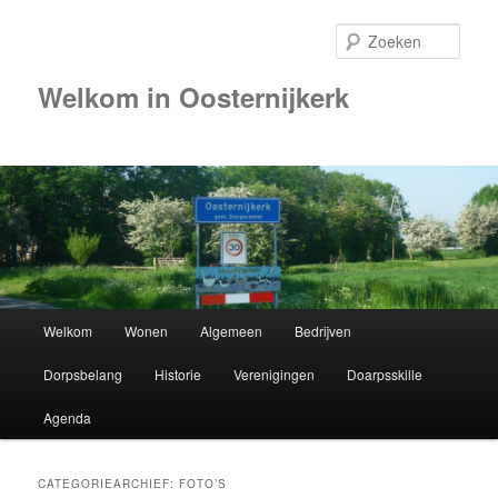
Zoek
Welkom in Oosternijkerk
Hoofdmenu
Welkom
Wonen
Algemeen
Bedrijven
Spring
Spring
Dorpsbelang
Historie
Verenigingen
Doarpsskille
naar
naar
Agenda
de
de
primaire
secundaire
CATEGORIEARCHIEF:
FOTO’S